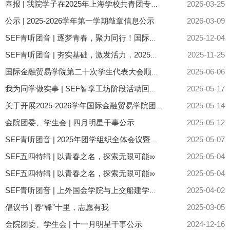
2026-03-25
喜报 | 我院学子在2025年上海学校共青团专题微团课交流展示活动中荣获市级三等奖！
公示 | 2025-2026学年第一学期敲章信息公示
2026-03-09
2025-12-04
SEF青听团音 | 逐梦青春，聚力同行！国际金融贸易学院2025年团学组织全体会议暨团学骨干培训班顺利开班
2025-11-25
SEF青听团音 | 夯实基础，激发活力，2025年团支书沙龙顺利举行！
2025-06-06
国际金融贸易学院第二十次学生代表大会顺利开展
2025-05-17
我为同学做实事 | SEF智享工坊阶段活动回顾：共学共进，做更好的SEFers！
2025-05-14
关于开展2025-2026学年国际金融贸易学院团委、学生会主要学生干部换届选举的通知
金院团委、学生会 | 四月明星干事公示
2025-05-12
2025-05-07
SEF青听团音 | 2025年团学组织全体会议暨团学骨干培训班结业仪式顺利举行
SEF五四特辑 | 以青春之名，探索无限可能∞
2025-05-04
SEF五四特辑 | 以青春之名，探索无限可能∞
2025-05-04
2025-04-02
SEF青听团音 | 上外国金学院与上交船建学院学生骨干座谈交流会顺利召开
倡议书 | 春“锋”十里，志愿有我
2025-03-05
金院团委、学生会 | 十一月明星干事公示
2024-12-16