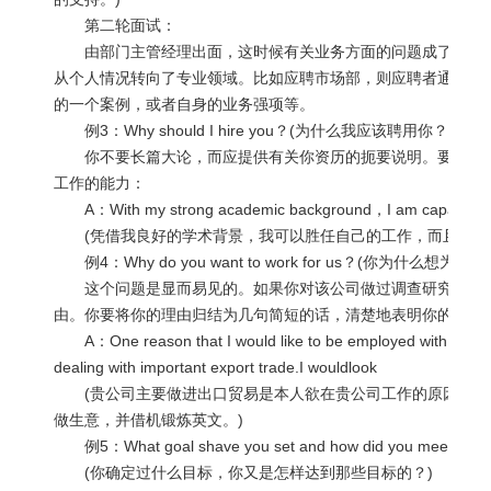
第二轮面试：
由部门主管经理出面，这时候有关业务方面的问题成了面试的
从个人情况转向了专业领域。比如应聘市场部，则应聘者通常会
的一个案例，或者自身的业务强项等。
例3：Why should I hire you？(为什么我应该聘用你？)
你不要长篇大论，而应提供有关你资历的扼要说明。要肯定自
工作的能力：
A：With my strong academic background，I am capable an
(凭借我良好的学术背景，我可以胜任自己的工作，而且我认
例4：Why do you want to work for us？(你为什么想为我
这个问题是显而易见的。如果你对该公司做过调查研究，你应
由。你要将你的理由归结为几句简短的话，清楚地表明你的兴趣
A：One reason that I would like to be employed with your fir
dealing with important export trade.I wouldlook
(贵公司主要做进出口贸易是本人欲在贵公司工作的原因之一
做生意，并借机锻炼英文。)
例5：What goal shave you set and how did you meet the
(你确定过什么目标，你又是怎样达到那些目标的？)