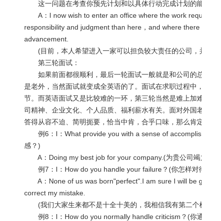
这一问题在考查你预先计划和以具体行动完成计划的能力。
A：I now wish to enter an office where the work requires gre
responsibility and judgment than here，and where there is more
advancement.
(目前，本人希望进入一家可以担负较大责任的公司，并希望
第三轮面试：
如果前面都很顺利，最后一轮面试一般就是和公司的总裁面对
是老外，当然面试就变成全英语的了。面试在求职过程中，可以
节。而英语面试又是比较难的一环，第三轮当然是难上加难。总
司精神、企业文化、个人品质、福利薪水有关。面对外国老板连
答得从容不迫、简明扼要，恰当中肯，合乎口味，那么肯定会大
例6：I：What provide you with a sense of accomplis
感？)
A：Doing my best job for your company.(为贵公司竭力效
例7：I：How do you handle your failure？(你怎样对待
A：None of us was born"perfect".I am sure I will be given a
correct my mistake.
(我们大家生来都不是十全十美的，我相信我有第二个机会改
例8：I：How do you normally handle criticism？(