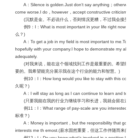
A：Silence is golden.Just don‘t say anything；otherwise the 
come worse.I do，however，accept constructive criticism.
(沉默是金。不必说什么，否则情况更糟，不过我会接受建设
例9：I：What is most important in your life right
么？)
A：To get a job in my field is most important to me.To sec
hopefully with your company.I hope to demonstrate my ability an
adequately.
(对我来说，能在这个领域找到工作是最重要的。希望能在贵
要的。我希望能充分展示我在这个行业的能力和智慧。)
例10：I：How long would you like to stay with this
久呢？)
A：I will stay as long as I can continue to learn and to grow 
(只要我能在我的行业力继续学习和长进，我就会留在这里。
例11：I：What range of pay-scale are you interest
标准？)
A：Money is important，but the responsibility that goes along
interests me th emost.(薪水固然重要，但这工作伴随而来的
例12：I：Do you know what’s involved in a position like th